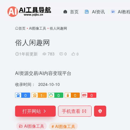
首页
AI资讯
AI教
首页
•
AI图像工具
•
俗人闲趣网
俗人闲趣网
1年前更新
783
0
0
AI资源交易/AI内容变现平台
收录时间：
2024-10-10
0
1-
0
0
0
打开网站
手机查看
AI图像工具
# AI图像工具