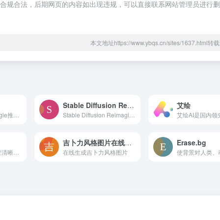
，都属于合规合法，后期网页的内容如出现违规，可以直接联系网站管理员进行删
本文地址https://www.ybqs.cn/sites/1637.htm
Stable Diffusion Reimagine
艾绘
AutoDraw Ai是Google推出的智能绘画工具，可以帮助用户快速绘制各种图形和图像，缺点在于它的功能相对单一，只能用于简单的绘图。
Stable Diffusion Reimagine它可以在几秒钟内创建您可以想象的任何东西的高质量图像——只需输入文本提示并点击生成。
吉卜力风格图片在线生成
Erase.bg
清图是一个以图片变清晰为主题的平台。如果你拍摄的照片模糊不清，或者想要将照片放大而不损失画质，那么清图是一个非常好的选择
在线生成吉卜力风格图片