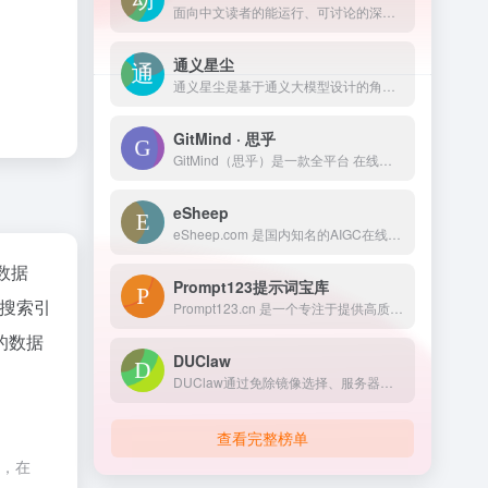
面向中文读者的能运行、可讨论的深度学习教科书含 PyTorch、NumPy/MXNet、TensorFlow 和 PaddlePaddle 实现被全球 70 多个国家 500 多所大学用于教学
通义星尘
通义星尘是基于通义大模型设计的角色对话智能体，能够快速创造独有人设、风格的角色，并在多种场景中进行人工智能互动。它广泛应用于角色扮演、智能NPC等领域。
GitMind · 思乎
GitMind（思乎）是一款全平台 在线思维导图脑图架构图制作软件工具，支持手机手机思维导图，Windows/Mac/L多平台操作及内容同步。它提供有海量的架构图，流程图、思维导图模板可供用户直接使用，支持在线制作流程图、思维导图、组织结构图、类图、用例图、ER图、网络拓扑图以及UML图等十多种图形。
eSheep
eSheep.com 是国内知名的AIGC在线画图网站，提供海量模型，并支持在线AI画图。用户会上传自己的AIGC作品到网站上，进行交流。eSheep让AIGC更轻松，让更多人在AIGC中找到快乐
z数据
Prompt123提示词宝库
搜索引
Prompt123.cn 是一个专注于提供高质量中文 AI 提示词的平台，致力于帮助用户更好地利用 AI 工具，释放人工智能的无限潜能。它汇集了丰富的提示词资源
的数据
DUClaw
DUClaw通过免除镜像选择、服务器部署及API Key配置等繁琐环节，实现AI智能体的“即开即用”
查看完整榜单
制，在