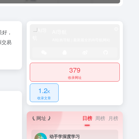
AI导航
美好，
AI绘画导航 | 最新最全的AI导航网站
源交易
379
收录网址
1.2
K
收录文章
网址
日榜
周榜
月榜
动手学深度学习