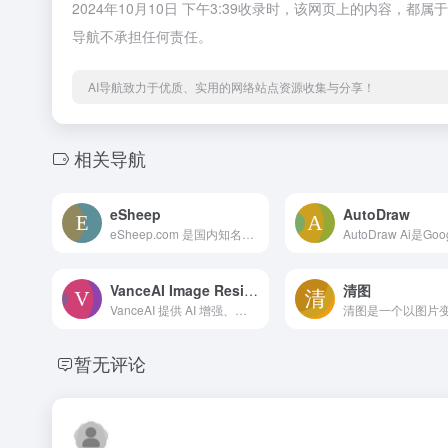
2024年10月10日 下午3:39收录时，该网页上的内容
导航不承担任何责任。
AI导航致力于优质、实用的网络站点资源收集与分享！
相关导航
eSheep
AutoDraw
eSheep.com 是国内知名的AIGC在线画图网站，提供海量模型，并支持在线AI画图。用户会上传自己的AIGC作品到网站上，进行交流。eSheep让AIGC更轻松，让更多人在AIGC中找到快乐
VanceAI Image Resizer
清图
VanceAI 提供 AI 增强、放大、锐化、去噪、背景去除和生成等功能，以提高照片处理的生产力和创造力。
暂无评论