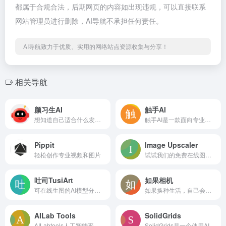
都属于合规合法，后期网页的内容如出现违规，可以直接联系
网站管理员进行删除，AI导航不承担任何责任。
AI导航致力于优质、实用的网络站点资源收集与分享！
相关导航
颜习生AI
触手AI
想知道自己适合什么发型、妆容或穿搭风格吗？借助先进的AI人脸识别与美学分析技术，我们可以精准解析你的五官比例、脸型特征、肤色色调等关键因素，科学评估你的颜值潜力。无论你是想变帅、变美，还是打造更自信的形象，我们都能为你量身定制个性化颜值提升方案，从发型建议到妆容搭配，让你的每一次改变都有数据支持。开
触手AI是一款面向专业领域的 AI 创意工具，它结合了超级问答和创意绘画两款强大的功能，让你可以用 AI 聊天、AI 绘画来快速激发你的灵感。它还接入了最新的 midjourney V5 版本，可以生成更多样的风格和效果。
Pippit
Image Upscaler
轻松创作专业视频和图片
试试我们的免费在线图像升频工具，它能够将图像放大 400%，分辨率高达 16000x16000。在不影响质量的情况下放大图像。支持 JPG、PNG 和 JPEG 格式。
吐司TusiArt
如果相机
可在线生图的AI模型分享社区，还是免费的！
如果换种生活，自己会是什么样子？ 如果相机，用 AI 帮你看见，各种「如果」背后自己可能的样子。
AILab Tools
SolidGrids
AILabtools人工智能平台，提供强大的在线图像编辑工具，帮助您轻松处理照片，提供黑白图像着色、锐度增强、对比度增强、图像无损放大、人像动画、照片年龄变化、照片性别变化、图像风格变化等诸多实用强大的功能，并提供相应的API接口，使用AILabtools在线图像处理， 简单高效的在线P-map，您还可以使用API开发自己的图像处理工具。
SolidGrids是一个使用AI技术进行大规模图像后期制作的网站。它提供了一种自动化的图像增强方式，能够自动化处理产品图像，包括删除背景，调整光线，横幅等以适应公司品牌。SolidGrids致力于消除缓慢和昂贵的图像后期制作过程，减少成本，提高转化率。此外，SolidGrids还是一家提供软件开发服务的公司，通过使用AI技术，为用户提供可销售的大规模图像。