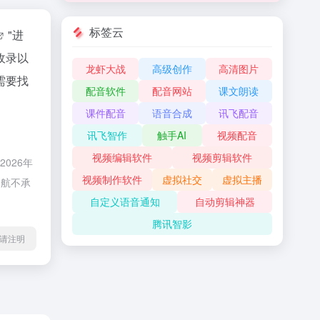
标签云
"进
收录以
龙虾大战
高级创作
高清图片
需要找
配音软件
配音网站
课文朗读
课件配音
语音合成
讯飞配音
讯飞智作
触手AI
视频配音
视频编辑软件
视频剪辑软件
026年
视频制作软件
虚拟社交
虚拟主播
导航不承
自定义语音通知
自动剪辑神器
腾讯智影
l转载请注明