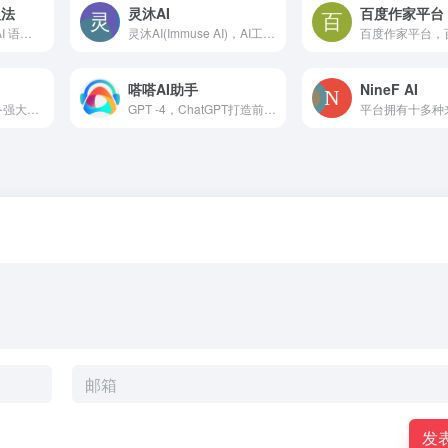
入法
灵沐AI
百度作家平台
秒言是一款懂你的 AI 语音输入法。毫秒级极速响应，精准识别专业术语，智能重组碎片化语言，还原你的真实表达意图。支持一键润色、多语言翻译、调用大模型等 AI 能力，让输入像说话一样自然。
灵沐AI(Immuse AI)，AI工具官方原版，支持基于4.0GPT的AI聊天。您身边最可靠的AI工具聚合平台。
嗒嗒AI助手
NineF AI
图灵机器人大脑具备强大的中文语义分析能力，可准确理解中文含义并作出回应，是最擅长聊中文的机器人大脑，赋予软硬件产品自然流畅的人机对话能力。
GPT -4，ChatGPT打造前所未有的工作效率！震惊体验，高效输出文章、编程、营销计划……
发