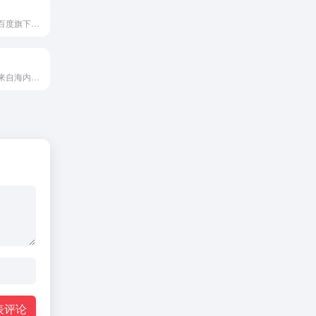
百度作家平台，百度旗下服务网络文学作家的一站式创作与投稿平台。作家可以在平台上创作短篇故事与长篇小说、投稿、管理作品、查看作品收益数据等。同时平台依靠百度强大的AI能力与平台服务，助力作家打磨出更好的作品。
平台拥有十多种来自海内外不同的知名人工智能公司研发的AI大模型，我们致力于为客户提供免费的AI问答服务！在这里，您可以随时随地开启对话
表评论