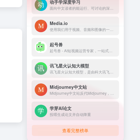
动手学深度学习
面向中文读者的能运行、可讨论的深度学习教科书含 PyTorch、NumPy/MXNet、TensorFlow 和 PaddlePaddle 实现被全球 70 多个国家 500 多所大学用于教学
Media.io
使用我们用于视频、音频和图像的一体化在线媒体处理工具，释放 AI 的力量。我们的工具非常适合内容创作者，包括视频编辑器、对象去除器和降噪器等高级功能，可轻松增强您的媒体。立即试用我们的 AI 驱动工具，体验创意编辑的未来！
起号兽
起号兽 - AI短视频运营专家，一站式帮你打造能变现的个人IP。支持IP定位、内容规划、脚本生成、拍摄指导、数据优化，覆盖抖音、快手、小红书、视频号、B站多平台。
讯飞星火认知大模型
讯飞星火认知大模型，是由科大讯飞推出的新一代认知智能大模型，拥有跨领域的知识和语言理解能力，能够基于自然对话方式理解与执行任务，提供语言理解、知识问答、逻辑推理、数学题解答、代码理解与编写等多种能力。
Midjourney中文站
Midjourney中文站反代Midjourney，可快速生成各种风格的高质量图片，赶快来体验吧！
学芽AI论文
投喂生成论文并自动降重
查看完整榜单