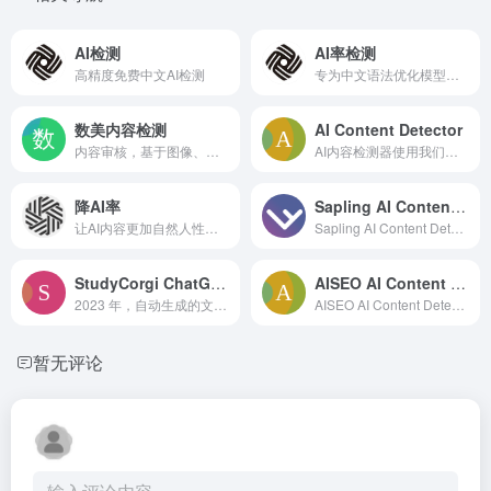
AI检测
AI率检测
高精度免费中文AI检测
专为中文语法优化模型，专注中文内容检测。
数美内容检测
AI Content Detector
内容审核，基于图像、文本、视频、音频AI检测技术，自动识别涉黄、敏感、涉暴、广告导流等内容，维护平台内容安全
AI内容检测器使用我们的免费检测器检查多达 1,500 个字符，并在发布前决定是否要进行调整。
降AI率
Sapling AI Content Detector
让AI内容更加自然人性化，通过各种AI检测器
Sapling AI Content Detector是一个在线的AI内容检测工具，旨在帮助教育工作者、学生和科研人员检测学术诚信问题，如剽窃、抄袭或使用人工智能生成的内容等。该工具提供了一个简单易用的界面，用户可以上传文本文件或粘贴文本内容，然后进行学术诚信检测。
StudyCorgi ChatGPT Detector
AISEO AI Content Detector
2023 年，自动生成的文本已成为教师面临的一个相当大的问题。开发准确的AI论文检测器是目前最热门的研究领域。我们制作的 Chat GPT 检测器是一种工具，可以显示 AI 生成文本的概率。该工具的功能毫不费力。输入文本，按下按钮，然后检查结果。Chat GPT 检查器将显示可预测性级别将以适当的颜色点亮。此外，编辑高度可预测的句子可能是一个好主意。
AISEO AI Content Detector是一个免费的工具，旨在帮助用户检查其内容是否能通过AI算法的检测。
暂无评论