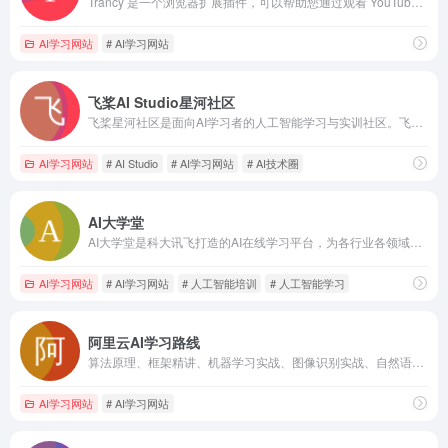
Trancy 是一个浏览器扩展插件，可以帮助您通过观看 YouTube 和 Netflix 来学习一门新语言。您可以将自己喜欢的内容变成学习材料，这可以在更逼真的场景中提高您的口语和听力技能。我们还集成了 ChatGPT 和 Open AI 的功能，以帮助您理解单词的含义并更深入地分析句子语法。Trancy 是 2023 年最受欢迎的语言学习 Chrome 扩展插件。
AI学习网站
# AI学习网站
飞桨AI Studio星河社区
飞桨星河社区是面向AI学习者的人工智能学习与实训社区。飞桨星河社区集成了丰富的免费AI课程，大模型社区及模型应用，深度学习样例项目，各领域经典数据集，云端超强GPU算力及存储资源，更有新手练习赛、精英算法大赛等你参与。
AI学习网站
# AI Studio
# AI学习网站
# AI技术圈
AI大学堂
AI大学堂是科大讯飞打造的AI在线学习平台，为各行业各领域的技术人才提供人工智能培训,人工智能学习,编程入门自学,计算机编程入门,Python数据分析等课程，旨在为AI领域开发者、爱好者提供专业的课程、资源及服务支持
AI学习网站
# AI学习网站
# 人工智能培训
# 人工智能学习
阿里云AI学习路线
算法原理、框架精讲、机器学习实战、图像识别实战、自然语言处理实战，人工智能技术一站式学习
AI学习网站
# AI学习网站