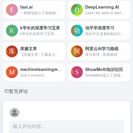
fast.ai
DeepLearning.AI
一种新型的人工智能研发实验室，它基于基础研究突破创造实用的最终用户产品
Learn the skills to start or advance your AI career | World-class education | Hands-on training | Collaborative community of peers and mentors
k学长的深度学习宝库
动手学深度学习
k学长的深度学习宝库-人工智能交叉学科基础入门科研
面向中文读者的能运行、可讨论的深度学习教科书含 PyTorch、NumPy/MXNet、TensorFlow 和 PaddlePaddle 实现被全球 70 多个国家 500 多所大学用于教学
库摄文库
阿里云AI学习路线
【库摄文库 - 汇聚多元知识，畅享便捷阅读的专业文库平台】
算法原理、框架精讲、机器学习实战、图像识别实战、自然语言处理实战，人工智能技术一站式学习
machinelearningmastery
ShowMeAI知识社区
Just a moment...
ShowMeAI是人工智能领域的资料库和学习社区，覆盖Python、数据科学、机器学习、深度学习、自然语言处理、计算机视觉等方向。我们为学习、求职、项目落地、业务探索等场景，提供了结构化路径和全套资料库。构建AI解决方案，用知识加速每一次技术成长！
暂无评论