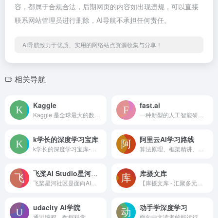
容，都属于合规合法，后期网页的内容如出现违规，可以直接
联系网站管理员进行删除，AI导航不承担任何责任。
AI导航致力于优质、实用的网络站点资源收集与分享！
相关导航
Kaggle
fast.ai
Kaggle 是全球最大的数据科学社区，拥有强大的工具和资源，可帮助您实现数据科学目标。
一种新型的人工智能研发实验室，它基于基础研究突破创造实用的最终用户产品
k学长的深度学习宝库
阿里云AI学习路线
k学长的深度学习宝库-人工智能交叉学科基础入门科研
算法原理、框架精讲、机器学习实战、图像识别实战、自然语言处理实战，人工智能技术一站式学习
飞桨AI Studio星河社区
库摄文库
飞桨星河社区是面向AI学习者的人工智能学习与实训社区。飞桨星河社区集成了丰富的免费AI课程，大模型社区及模型应用，深度学习样例项目，各领域经典数据集，云端超强GPU算力及存储资源，更有新手练习赛、精英算法大赛等你参与。
【库摄文库 - 汇聚多元知识，畅享便捷阅读的专业文库平台】
udacity AI学院
动手学深度学习
通过编程、数据科学、人工智能、数字营销等课程在线学习并提升您的职业生涯。获得所需的技术技能。
面向中文读者的能运行、可讨论的深度学习教科书含 PyTorch、NumPy/MXNet、TensorFlow 和 PaddlePaddle 实现被全球 70 多个国家 500 多所大学用于教学