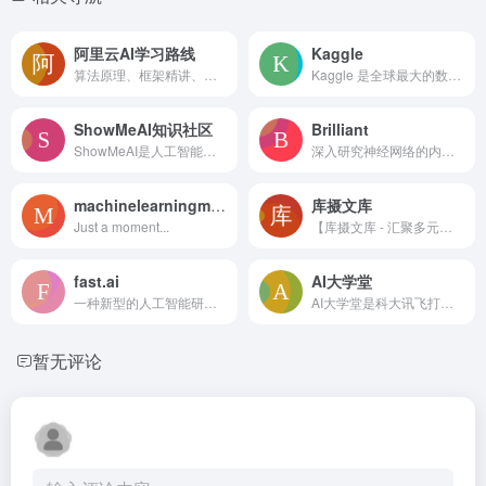
阿里云AI学习路线
Kaggle
算法原理、框架精讲、机器学习实战、图像识别实战、自然语言处理实战，人工智能技术一站式学习
Kaggle 是全球最大的数据科学社区，拥有强大的工具和资源，可帮助您实现数据科学目标。
ShowMeAI知识社区
Brilliant
ShowMeAI是人工智能领域的资料库和学习社区，覆盖Python、数据科学、机器学习、深度学习、自然语言处理、计算机视觉等方向。我们为学习、求职、项目落地、业务探索等场景，提供了结构化路径和全套资料库。构建AI解决方案，用知识加速每一次技术成长！
深入研究神经网络的内部机制，了解这些灵活的学习工具是如何工作的。
machinelearningmastery
库摄文库
Just a moment...
【库摄文库 - 汇聚多元知识，畅享便捷阅读的专业文库平台】
fast.ai
AI大学堂
一种新型的人工智能研发实验室，它基于基础研究突破创造实用的最终用户产品
AI大学堂是科大讯飞打造的AI在线学习平台，为各行业各领域的技术人才提供人工智能培训,人工智能学习,编程入门自学,计算机编程入门,Python数据分析等课程，旨在为AI领域开发者、爱好者提供专业的课程、资源及服务支持
暂无评论