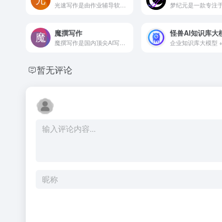
光速写作是由作业辅导软件作业帮所在公司好课帮助推出的一款Al写作工具，旨在帮助学生和职场人士高效地创作内容，无论是文章、段落、句子还是短文,都能迅速生成。用户只需输入相应的关键词或描述，光速写作便能根据其强大的A技术，为用户量身定制内容，适用于新闻报道、广告文案、学术论文等多种写作场合。
魔撰写作
怪兽AI知识库大
魔撰写作是国内顶尖AI写作助手，轻松帮你遣词造句，润色文采，改写文风，提取文案，校对文案，收藏笔记，搜索字词，更有多语种翻译，助你文采更上一层楼。
暂无评论