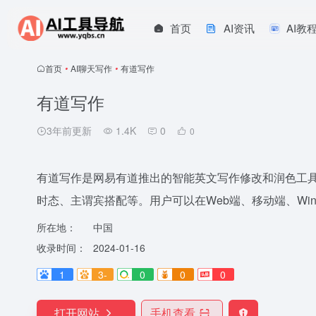
首页
AI资讯
AI教
首页
•
AI聊天写作
•
有道写作
有道写作
3年前更新
1.4K
0
0
有道写作是网易有道推出的智能英文写作修改和润色工具
时态、主谓宾搭配等。用户可以在Web端、移动端、Win
所在地：
中国
收录时间：
2024-01-16
1
3-
0
0
0
打开网站
手机查看