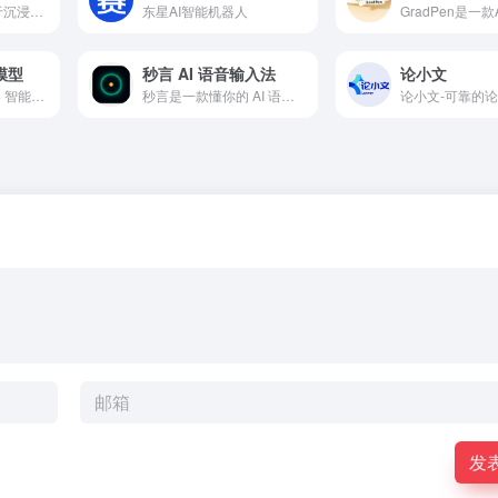
梦纪元是一款专注于沉浸式情感陪伴的AI聊天应用，支持自定义角色、角色主动互动与个性化场景设置，为用户提供有温度的虚拟陪伴体验。
东星AI智能机器人
模型
秒言 AI 语音输入法
论小文
企业知识库大模型 + 智能的AI问答机器人
秒言是一款懂你的 AI 语音输入法。毫秒级极速响应，精准识别专业术语，智能重组碎片化语言，还原你的真实表达意图。支持一键润色、多语言翻译、调用大模型等 AI 能力，让输入像说话一样自然。
发