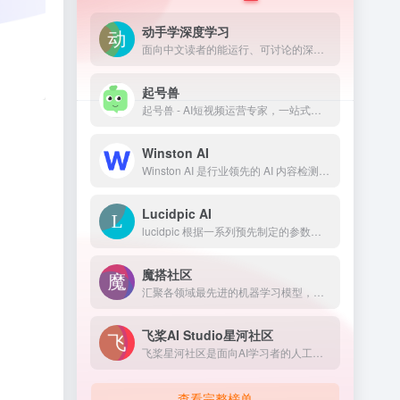
动手学深度学习
面向中文读者的能运行、可讨论的深度学习教科书含 PyTorch、NumPy/MXNet、TensorFlow 和 PaddlePaddle 实现被全球 70 多个国家 500 多所大学用于教学
起号兽
起号兽 - AI短视频运营专家，一站式帮你打造能变现的个人IP。支持IP定位、内容规划、脚本生成、拍摄指导、数据优化，覆盖抖音、快手、小红书、视频号、B站多平台。
Winston AI
Winston AI 是行业领先的 AI 内容检测工具，可帮助检查使用 ChatGPT、GPT-4、Bard 和更多大型语言模型生成的 AI 内容。
Lucidpic AI
lucidpic 根据一系列预先制定的参数，比如人种、姿势、年龄、性别等来生成人像，输入简单描述,为你生成真实的人像。
魔搭社区
汇聚各领域最先进的机器学习模型，提供模型探索体验、推理、训练、部署和应用的一站式服务。发现、学习、定制和分享心仪的模型
。
飞桨AI Studio星河社区
飞桨星河社区是面向AI学习者的人工智能学习与实训社区。飞桨星河社区集成了丰富的免费AI课程，大模型社区及模型应用，深度学习样例项目，各领域经典数据集，云端超强GPU算力及存储资源，更有新手练习赛、精英算法大赛等你参与。
查看完整榜单