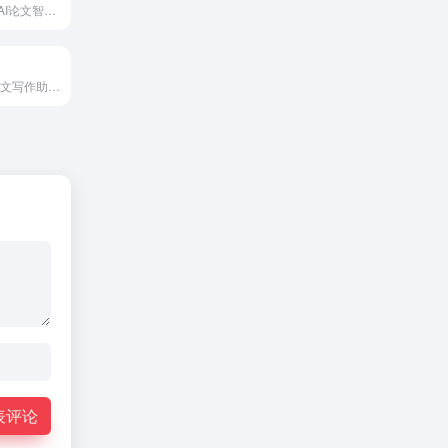
GradPen是一款AI论文智能助手，深度融合DeepSeek，为您的学术之路保驾护航，祝您写作顺利！
论小文-可靠的论文写作助手，包含11种学术写作类型，万字论文一键生成，可降重降AIGC，参考文献真实可标注，图表代码均可自定义添加。
表评论