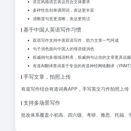
语言风格
语言表达符合文体要求
多样性
告别单调用词，表达更丰富
清晰度
句意更清晰，表达更简洁
基于中国人英语写作习惯
双语写作
支持中英双语写作，助力文章一气呵成
句子润色
面向中国人的母语级润色
权威例句
多领域语料库，权威例句让你的文章更具说服
有道AI翻译查词
基于专业的有道神经网络翻译（YNMT
手写文章，拍照上传
有道写作结合有道词典APP，手写英文习作拍照上传
支持多场景写作
批改体系覆盖小初高、四六级、考研、雅思、托福、