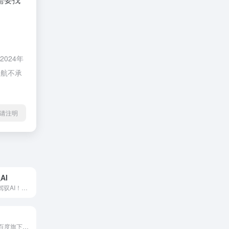
024年
导航不承
l转载请注明
AI
AI提示词库就上驾驭AI！免费使用200+专家提示词模板，覆盖编程、写作、营销等场景，还有AI智囊团在线答疑。一键复制，立即提升AI输出质量。
百度作家平台，百度旗下服务网络文学作家的一站式创作与投稿平台。作家可以在平台上创作短篇故事与长篇小说、投稿、管理作品、查看作品收益数据等。同时平台依靠百度强大的AI能力与平台服务，助力作家打磨出更好的作品。