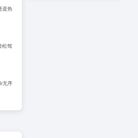
还是热
轻松驾
杂无序