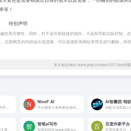
率等！
特别声明
确性和完整性，同时，对于该外部链接的指向，不由AI导航实际控制，在2
合法，后期网页的内容如出现违规，可以直接联系网站管理员进行删除，AI
本文地址https://www.ybqs.cn/sites/1557.htm
NineF AI
AI智囊团-驾驭
会问AI-ChatGPT国内手机版，无需注册，流畅使用
平台拥有十多种来自海内外不同的知名人工智能公司研发的AI大模型，我们致力于为客户提供免费的AI问答服务！在这里，您可以随时随地开启对话
智笔ai写作
百度作家平台
小鱼AI写作支持通用文章自动写作、关键词生成文章、新闻稿等创作。同时支持不同自媒体平台风格文章写作，包括头条文章、公众号文章、新闻稿、小红书文章、种草文章、营销文章、评测文章、经验分享文章等等文章创作。
智笔AI写作(www.AiB.cn)Ai写作免费一键生成，智能写作生成器，写作工具，写作鱼，ai写作免费，ai小说写作，Ai论文写作，智能写作，Ai公文写作，A