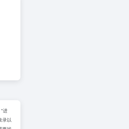
"进
收录以
需要找