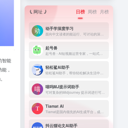
网址
日榜
周榜
月榜
动手学深度学习
面向中文读者的能运行、可讨论的深度学习教科书含 PyTorch、NumPy/MXNet、TensorFlow 和 PaddlePaddle 实现被全球 70 多个国家 500 多所大学用于教学
起号兽
起号兽 - AI短视频运营专家，一站式帮你打造能变现的个人IP。支持IP定位、内容规划、脚本生成、拍摄指导、数据优化，覆盖抖音、快手、小红书、视频号、B站多平台。
的智能
轻松鲨AI助手
功能，
轻松鲨AI助手，帮你轻松解决生活中的各种问题，提供小红书笔记撰写、小红书爆款标题撰写、周报生成器、周报模版、简历排版优化、文章改写、论文修改、AI智能聊天等智能服务
涌。
喵呜MJ提示词助手
可对复杂的Midjourney 提示词进行可视化编辑与二次修改，帮助您更好的创作
Tiamat AI
Tiamat是国内领先的AI生成平台，成立于2021年，由上海退格数字科技有限公司及其关联方合法拥有并运营。其自研的MorpherVLM是国内首个基于概念融合范式提出的近百亿级跨模态生成模型，通过异构的视觉编码-解码网络结构，并引入基于用户反馈的强化学习（RLHF）和细粒度的提示-隐变量对齐技术，提高了模型对图像多尺度信息的建模能力，在用户Prompt输入的理解能力方面也实现了进步。
抖云猫论文AI助手