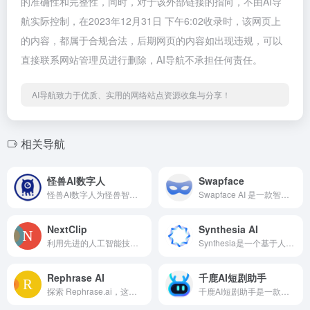
的准确性和完整性，同时，对于该外部链接的指向，不由AI导
航实际控制，在2023年12月31日 下午6:02收录时，该网页上
的内容，都属于合规合法，后期网页的内容如出现违规，可以
直接联系网站管理员进行删除，AI导航不承担任何责任。
AI导航致力于优质、实用的网络站点资源收集与分享！
相关导航
怪兽AI数字人
Swapface
怪兽AI数字人为怪兽智能科技推出的产品，包含全息交互数字人、3D超写实交互数字人，AIGC生产、SaaS管理和直播服务平台。创始团队来自怪兽智能大数据平台，在互联网、物联网、智能软硬件等领域积累了丰富的行业经验，致力于打造全球领先的AIGC数字人智能平台。通过真人形象克隆、真人声音克隆、孪生姿态合成、唇形同步驱动、实时视频渲染、多素材集成人工智能等核心技术及模块式交付SAAS及应用软件系统，帮助客户实现数字人的短视频内容生产创作及直播宣传。怪兽AI为品牌商家及本地生活商家提供数字人克隆、数字人短视频生成、数字人直播解决方案、3D超写实全息交互屏及数字人交互解决方案。
Swapface AI 是一款智能视频换脸工具，可以说是目前最轻量的换脸工具了，只需要简单配置下就能生成，比PS还简单！
NextClip
Synthesia AI
利用先进的人工智能技术，我们为您打造了一个无需专业背景即可轻松创作沉浸式视频小说的平台。
Synthesia是一个基于人工智能的AI视频生成制作平台，于2017年在伦敦成立，由一群来自牛津大学、剑桥大学、斯坦福大学和谷歌的科学家和工程师创立。
Rephrase AI
千鹿AI短剧助手
探索 Rephrase.ai，这是领先的 AI 驱动平台，用于创建带有数字化身的逼真视频。在几分钟内将您的文本转换为引人入胜的视频内容，节省制作成本，并以前所未有的方式吸引观众。立即开始免费试用！
千鹿AI短剧助手是一款专为短剧创作者打造的自动生成软件。提供角色创作、短剧视频生成、字幕制作、AI配音等强大功能。让您的AI短剧轻松爆火！