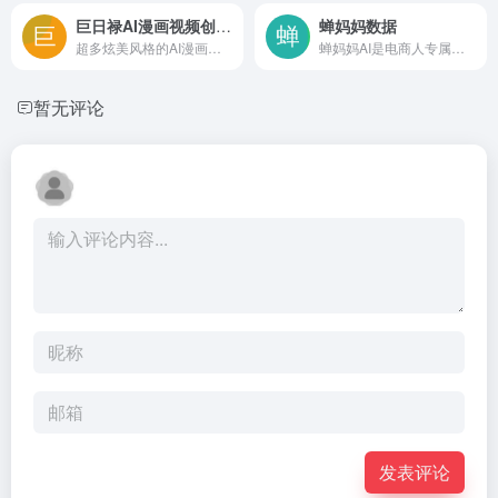
巨日禄AI漫画视频创作平台
蝉妈妈数据
超多炫美风格的AI漫画视频创作平台
蝉妈妈AI是电商人专属的智能营销工具助手，提供抖音数据分析、高转化文案仿写、视频拆解、秒出同款图片设计、AI视频生成等功能，支持电商账号选题推荐、宠物赛道新手对标账号查找、抖音高转化直播话术撰写，助力电商人高效完成运营与营销工作，提升电商业务转化效率！
暂无评论
发表评论