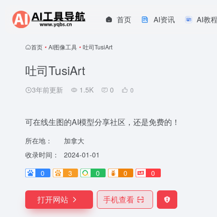
首页
AI资讯
AI教
首页
•
AI图像工具
•
吐司TusiArt
吐司TusiArt
3年前更新
1.5K
0
0
可在线生图的AI模型分享社区，还是免费的！
所在地：
加拿大
收录时间：
2024-01-01
0
3
0
0
0
打开网站
手机查看