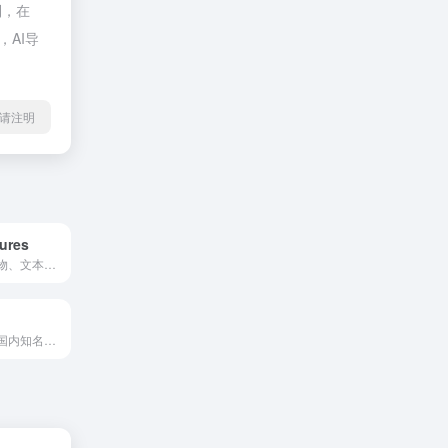
制，在
，AI导
l转载请注明
ures
免费从照片、人物、文本和任何图片中的缺陷中删除不需要的对象。使用我们的创意编辑工具，只需点击几下即可轻松完成。
eSheep.com 是国内知名的AIGC在线画图网站，提供海量模型，并支持在线AI画图。用户会上传自己的AIGC作品到网站上，进行交流。eSheep让AIGC更轻松，让更多人在AIGC中找到快乐