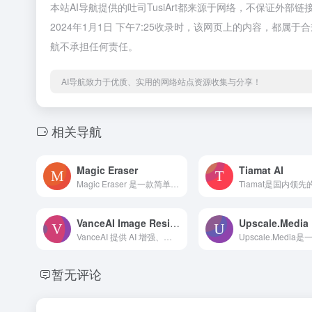
本站AI导航提供的吐司TusiArt都来源于网络，不保证外
2024年1月1日 下午7:25收录时，该网页上的内容，都
航不承担任何责任。
AI导航致力于优质、实用的网络站点资源收集与分享！
相关导航
Magic Eraser
Tiamat AI
Magic Eraser 是一款简单但功能强大的工具，它能利用人工智能去除照片中不需要的物体、人物、文字和瑕疵，从而提供一张没有杂念或瑕疵的干净图像。
VanceAI Image Resizer
Upscale.Media
VanceAI 提供 AI 增强、放大、锐化、去噪、背景去除和生成等功能，以提高照片处理的生产力和创造力。
暂无评论