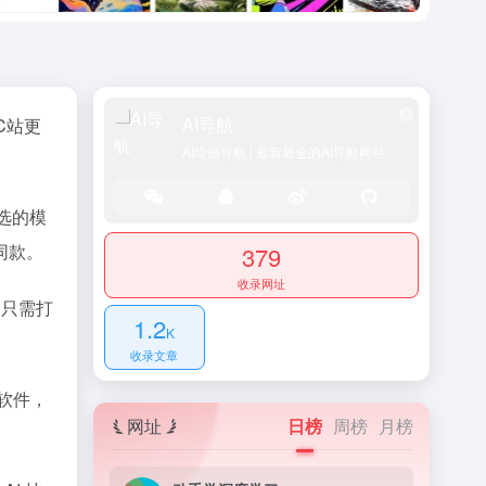
AI导航
C站更
AI绘画导航 | 最新最全的AI导航网站
选的模
同款。
379
收录网址
，只需打
1.2
K
收录文章
软件，
网址
日榜
周榜
月榜