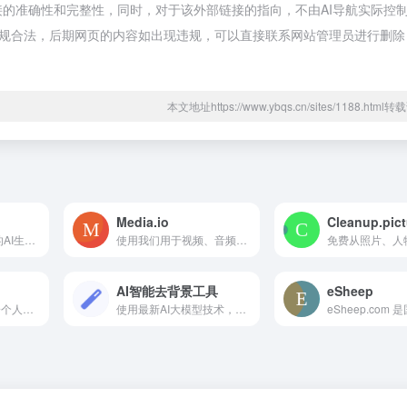
部链接的准确性和完整性，同时，对于该外部链接的指向，不由AI导航实际控
属于合规合法，后期网页的内容如出现违规，可以直接联系网站管理员进行删除
本文地址https://www.ybqs.cn/sites/1188.htm
Media.io
Cleanup.pict
Tiamat是国内领先的AI生成平台，成立于2021年，由上海退格数字科技有限公司及其关联方合法拥有并运营。其自研的MorpherVLM是国内首个基于概念融合范式提出的近百亿级跨模态生成模型，通过异构的视觉编码-解码网络结构，并引入基于用户反馈的强化学习（RLHF）和细粒度的提示-隐变量对齐技术，提高了模型对图像多尺度信息的建模能力，在用户Prompt输入的理解能力方面也实现了进步。
使用我们用于视频、音频和图像的一体化在线媒体处理工具，释放 AI 的力量。我们的工具非常适合内容创作者，包括视频编辑器、对象去除器和降噪器等高级功能，可轻松增强您的媒体。立即试用我们的 AI 驱动工具，体验创意编辑的未来！
AI智能去背景工具
eSheep
Upscale.Media是一个人工智能驱动的工具，可以在几秒钟内自动升级图像。通过我们的大规模人工智能设计工具，我们帮助世界各地的人、机构和电子商务企业提高生产率和收入。
使用最新AI大模型技术，免费、快速、高精度去除图片背景