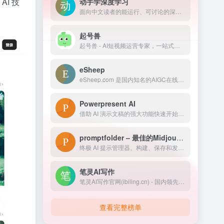
I 技
动手学深度学习
面向中文读者的能运行、可讨论的深度学习教科书含 PyTorch、NumPy/MXNet、TensorFlow 和 PaddlePaddle 实现被全球 70 多个国家 500 多所大学用于教学
起号兽
起号兽 - AI短视频运营专家，一站式帮你打造能变现的个人IP。支持IP定位、内容规划、脚本生成、拍摄指导、数据优化，覆盖抖音、快手、小红书、视频号、B站多平台。
eSheep
eSheep.com 是国内知名的AIGC在线画图网站，提供海量模型，并支持在线AI画图。用户会上传自己的AIGC作品到网站上，进行交流。eSheep让AIGC更轻松，让更多人在AIGC中找到快乐
Powerpresent AI
借助 AI 演示文稿的强大功能快速开始您的演示文稿。让 AI 自动构建专业演示文稿！
promptfolder – 最佳的Midjourney AI提示管理工具
终极 AI 提示管理器。构建、保存和发现用于 ChatGPT、Midjourney 和其他人工智能驱动的工具的创新提示。
笔灵AI写作
笔灵AI写作官网(ibiling.cn) - 国内领先的AI写作助手与智能工具。专为提高写作效率而设计，提供免费的AI文章改写、论文辅助、商业计划书撰写等服务。无论是学术写作还是商业文案，笔灵AI写作都能快速生成高质量内容，简化您的写作过程。
查看完整榜单