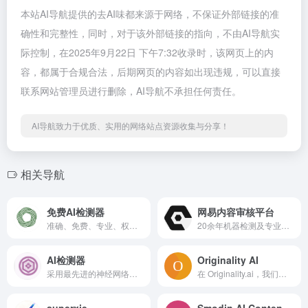
本站AI导航提供的去AI味都来源于网络，不保证外部链接的准
确性和完整性，同时，对于该外部链接的指向，不由AI导航实
际控制，在2025年9月22日 下午7:32收录时，该网页上的内
容，都属于合规合法，后期网页的内容如出现违规，可以直接
联系网站管理员进行删除，AI导航不承担任何责任。
AI导航致力于优质、实用的网络站点资源收集与分享！
相关导航
免费AI检测器
网易内容审核平台
准确、免费、专业、权威的AI检测器，采用先进算法，精准识别AI生成内容。
20余年机器检测及专业审核经验打造人机协同、高效能的内容审核管理平台，可同时助力企业内部审核团队及人工审核外包商实现内容统一管控、全程溯源、实时审查、降本增效，限时免费试用三个月
AI检测器
Originality AI
采用最先进的神经网络技术，支持所有主流AI模型检测。
在 Originality.ai，我们提供一套完整的工具集（人工智能检查器、抄袭检查器、事实检查器和可读性检查器），帮助网站所有者、内容营销人员、作家、出版商和任何文案编辑点击诚信发布。
superxie
Smodin AI Content Detector