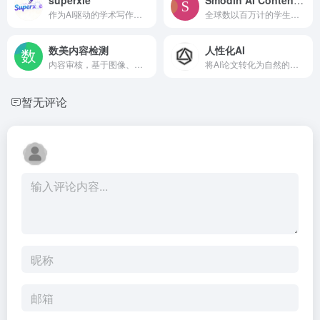
作为AI驱动的学术写作全能助手，SuperXie专为破解学术创作痛点而生。覆盖11类主流学术写作场景，万字文稿一键生成并非终点——更搭载降重与AIGC检测双优化模块，权威参考文献自动标注溯源，图表、代码随需插入且排版一步成型，让学术写作从繁琐低效迈向智能高效。
全球数以百万计的学生、作家和互联网工作者都在使用日常应用程序。我们最受欢迎的应用程序包括文本重写器、抄袭检查器、自动引文机和多语言翻译器。用 Smodin 增强您的写作能力！
数美内容检测
人性化AI
内容审核，基于图像、文本、视频、音频AI检测技术，自动识别涉黄、敏感、涉暴、广告导流等内容，维护平台内容安全
将AI论文转化为自然的学术作品，创建真实的商业沟通，让AI故事更具个人色彩，生成引人入胜的营销内容。
暂无评论