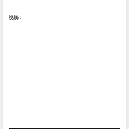
像、壁纸使用。
视频
生视频：
目前您可以使用APP端通过上传原视频
开始制作，三大二次元主题风格供您选择，只需1分钟
就能助您在AI的世界里起舞！
图生图：
做自己的插画师，无需约稿，免费使用下载。
将各式各样的照片导入后，结合你丰富的想象力，无界
AI就能以图生图，转化成任意精美的二次元、3D乃至各
种特色形象和画面风格的艺术画作。
广场：
在这里，与广大创作者们一起分享你的AI艺术，
学习大神的描述，支持一键同款，更快进阶。
AI大赛：
官方不定期举办AI大赛，丰厚奖励等你拿。