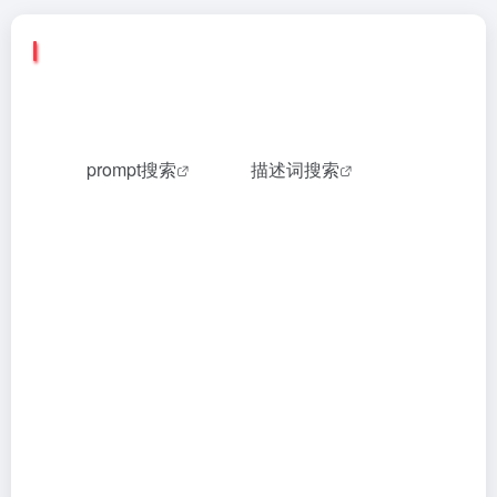
无界AI简介
无界ai是国内领先的AIGC内容创作平台，致力于为国内
用户提供更加简洁易用、模型更加丰富的AIGC绘画工
具。集
prompt搜索
(ai绘画
描述词搜索
)、AI图库、
AI绘画创作、AI广场等为一体的综合AI服务平台。提供
一站式AI搜索-创作-交流-分享服务。涵盖Stable
Diffusion和Midjourney，拥有丰富的lora模型和各种自
研AI绘画模型！出图速度快，图片质量好！
无界AI始终坚持以打造国内最大的AIGC创作者社区为
目标，首创广场一键同款功能，极大提高了用户活跃
度。平台现已培育出一批优秀的AIGC创作者，为实现
AIGC产业化落地，扩大AI艺术受众人群，推动Al与艺