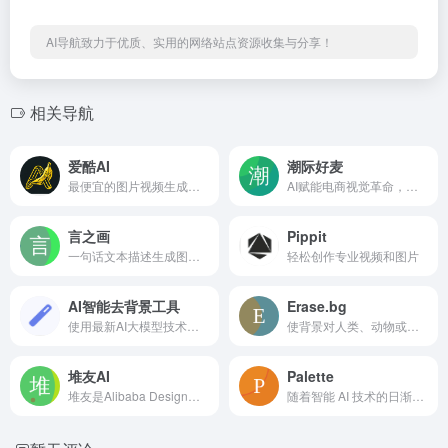
AI导航致力于优质、实用的网络站点资源收集与分享！
相关导航
爱酷AI
潮际好麦
最便宜的图片视频生成网站
AI赋能电商视觉革命，一站式智能商拍平台
言之画
Pippit
一句话文本描述生成图片，减少设计师手动创作素材的时间和精力，10秒内即可生成大量的合格优质素材。
轻松创作专业视频和图片
AI智能去背景工具
Erase.bg
使用最新AI大模型技术，免费、快速、高精度去除图片背景
使背景对人类、动物或物体的图像透明。免费下载高分辨率图像，供电子商务和个人使用。无需信用卡。
堆友AI
Palette
堆友是Alibaba Design打造的设计师全成长周期服务平台，围绕品质、效率、技能、成就、收入五大用户价值布局平台能力，全力服务设计师，旨在成为设计师的好朋友。 堆友历经大厂设计师团队多轮打磨雕刻，集海量高品质3D素材、实时在线渲染、多元场景功能应用、轻便好学易上手等多重优势于一身的设计神器，更自带免费可商用属性，为专业设计师、运营工友、学生小白、社交达人提供了一个零成本的在线设计站点和资源库。
随着智能 AI 技术的日渐成熟，各行各业都有智能 AI 的身影，就连历史悠久的黑白老照片都能轻松修复，让黑白照片瞬间重焕光彩，还能智能识别一键上色，再也不用 PS 也能给老照片修复上色了，说那多哪里有智能 AI 工具呢？今天 Boss 给你分享一个智能 AI 上色神器，让黑白照片重建色彩。