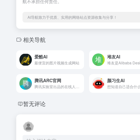
航不承担任何责任。
AI导航致力于优质、实用的网络站点资源收集与分享！
相关导航
爱酷AI
堆友AI
最便宜的图片视频生成网站
腾讯ARC官网
颜习生AI
腾讯实验室出品的在线人像修复、人像抠图和动漫增强 AI 技术，免费使用。另外，网站提供了微信小程序体验，允许用户直接通过微信小程序进行人像修复或其他功能体验。在「模型选择」部分，用户可以看到不同版本的模型，例如「V1.3」和「V1.2」，并且可以清楚地看到「修复前」和「修复后」的对比效果。用户还可以选择「本地上传」图片，下载修复或处理后的图片，并「分享至」社交平台。
暂无评论