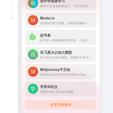
动手学深度学习
面向中文读者的能运行、可讨论的深度学习教科书含 PyTorch、NumPy/MXNet、TensorFlow 和 PaddlePaddle 实现被全球 70 多个国家 500 多所大学用于教学
Media.io
使用我们用于视频、音频和图像的一体化在线媒体处理工具，释放 AI 的力量。我们的工具非常适合内容创作者，包括视频编辑器、对象去除器和降噪器等高级功能，可轻松增强您的媒体。立即试用我们的 AI 驱动工具，体验创意编辑的未来！
起号兽
起号兽 - AI短视频运营专家，一站式帮你打造能变现的个人IP。支持IP定位、内容规划、脚本生成、拍摄指导、数据优化，覆盖抖音、快手、小红书、视频号、B站多平台。
讯飞星火认知大模型
讯飞星火认知大模型，是由科大讯飞推出的新一代认知智能大模型，拥有跨领域的知识和语言理解能力，能够基于自然对话方式理解与执行任务，提供语言理解、知识问答、逻辑推理、数学题解答、代码理解与编写等多种能力。
Midjourney中文站
Midjourney中文站反代Midjourney，可快速生成各种风格的高质量图片，赶快来体验吧！
学芽AI论文
投喂生成论文并自动降重
查看完整榜单