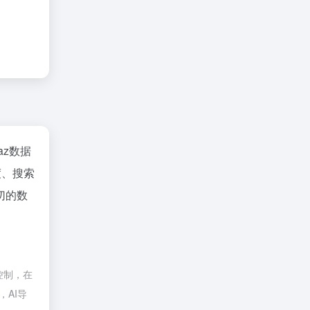
naz数据
度、搜索
切的数
控制，在
，AI导