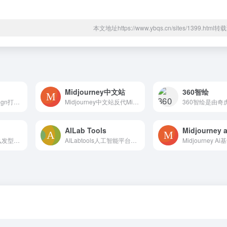
本文地址https://www.ybqs.cn/sites/1399.htm
Midjourney中文站
360智绘
堆友是Alibaba Design打造的设计师全成长周期服务平台，围绕品质、效率、技能、成就、收入五大用户价值布局平台能力，全力服务设计师，旨在成为设计师的好朋友。 堆友历经大厂设计师团队多轮打磨雕刻，集海量高品质3D素材、实时在线渲染、多元场景功能应用、轻便好学易上手等多重优势于一身的设计神器，更自带免费可商用属性，为专业设计师、运营工友、学生小白、社交达人提供了一个零成本的在线设计站点和资源库。
Midjourney中文站反代Midjourney，可快速生成各种风格的高质量图片，赶快来体验吧！
AILab Tools
Midjourney a
想知道自己适合什么发型、妆容或穿搭风格吗？借助先进的AI人脸识别与美学分析技术，我们可以精准解析你的五官比例、脸型特征、肤色色调等关键因素，科学评估你的颜值潜力。无论你是想变帅、变美，还是打造更自信的形象，我们都能为你量身定制个性化颜值提升方案，从发型建议到妆容搭配，让你的每一次改变都有数据支持。开
AILabtools人工智能平台，提供强大的在线图像编辑工具，帮助您轻松处理照片，提供黑白图像着色、锐度增强、对比度增强、图像无损放大、人像动画、照片年龄变化、照片性别变化、图像风格变化等诸多实用强大的功能，并提供相应的API接口，使用AILabtools在线图像处理， 简单高效的在线P-map，您还可以使用API开发自己的图像处理工具。