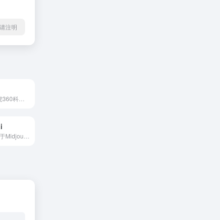
l转载请注明
360智绘是由奇虎360科技推出的一款智能图片生成和A1绘画的工具，通过强大的算法，用户只需输入简单的关键词和文本描述便可生成专属于自己的独家图片。360智绘提供文生图、图生图、AI写真、LORA模型训练等功能，全方面地辅助用户将想象绘制成现实。
i
Midjourney Ai基于Midjourney，为您呈现最高质量的AI艺术图像。免费生成图片，AI头像，预设提示模板描述。