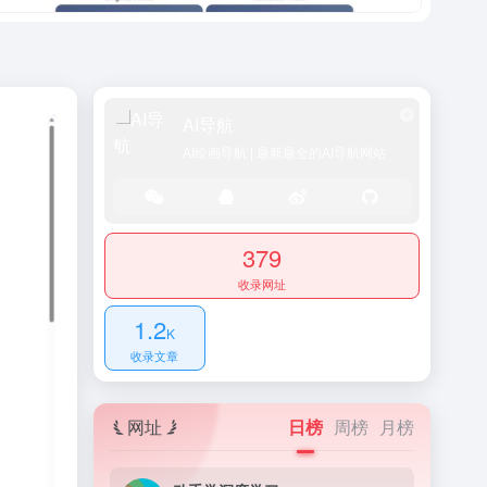
AI导航
AI绘画导航 | 最新最全的AI导航网站
379
收录网址
1.2
K
收录文章
网址
日榜
周榜
月榜