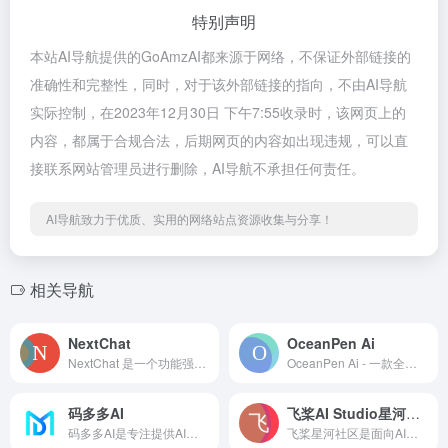
特别声明
本站AI导航提供的GoAmzAI都来源于网络，不保证外部链接的
准确性和完整性，同时，对于该外部链接的指向，不由AI导航
实际控制，在2023年12月30日 下午7:55收录时，该网页上的
内容，都属于合规合法，后期网页的内容如出现违规，可以直
接联系网站管理员进行删除，AI导航不承担任何责任。
AI导航致力于优质、实用的网络站点资源收集与分享！
相关导航
NextChat
OceanPen Ai
NextChat 是一个功能强大且易于使用的工具，只需一分钟即可在 Vercel 上一键免费部署。它不仅提供了适用于 Linux/Windows/MacOS 的跨平台客户端，而且文件大小仅为 5MB，方便你随时随地进行下载。
OceanPen Ai - 一款全新的AI对话绘画程序
码多多AI
飞桨AI Studio星河社区
码多多AI是专注提供AI系统源代码解决方案的技术团队，码多多目前已开源ChatAI智能聊天系统和ChatWork企业知识库系统，拥有PHP和Java两种语言版本，技术实力强，系统体验好。
飞桨星河社区是面向AI学习者的人工智能学习与实训社区。飞桨星河社区集成了丰富的免费AI课程，大模型社区及模型应用，深度学习样例项目，各领域经典数据集，云端超强GPU算力及存储资源，更有新手练习赛、精英算法大赛等你参与。