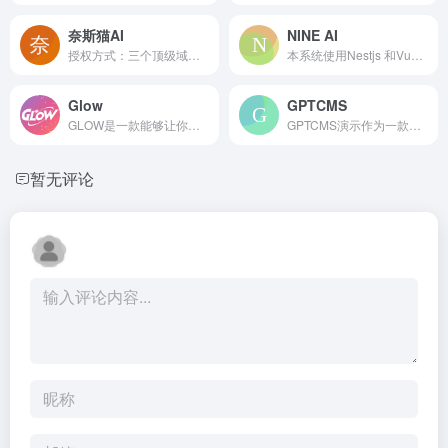
奈斯猫AI
NINE AI
授权方式：三个顶级域名+两次...
本系统使用Nestjs 和Vue3搭建的AIGC生态社区开发。数据库底层使用MYSQL，WEB环境使用PHP7.3和niginx1.20.2，下面是简单功能个绍，还有更多细节无法一介绍，需要你自己下载并安装才能体验。
Glow
GPTCMS
GLOW是一款能够让你与AI（人工智能）技术创造的“智能体”实时交流、沉浸互动并建立情感羁绊的应用
GPTCMS演示作为一款大型语言模型，拥有强大的自然语言处理和智能交互能力，能够实现智能问答、聊天互动、文本生成等多种应用场景，并且具有丰富的知识储备，涵盖科学、技术、文化、艺术、历史等领域。
暂无评论