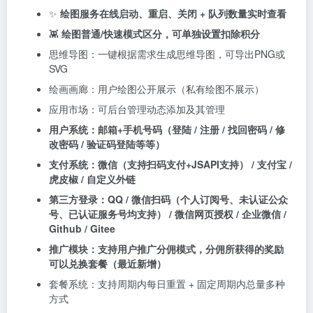
✨
绘图服务在线启动、重启、关闭 + 队列数量实时查看
👾
绘图普通/快速模式区分，可单独设置扣除积分
思维导图：一键根据需求生成思维导图，可导出PNG或
SVG
绘画画廊：用户绘图公开展示（私有绘图不展示）
应用市场：可后台管理动态添加及其管理
用户系统：邮箱+手机号码（登陆 / 注册 / 找回密码 / 修
改密码 / 验证码登陆等等）
支付系统：微信（支持扫码支付+JSAPI支持） / 支付宝 /
虎皮椒
/
自定义外链
第三方登录：QQ
/ 微信扫码（个人订阅号、未认证公众
号、已认证服务号均支持）
/ 微信网页授权 / 企业微信
/
Github
/ Gitee
推广模块：支持用户推广分佣模式，分佣所获得的奖励
可以兑换套餐（最近新增）
套餐系统：支持周期内每日重置 + 固定周期内总量多种
方式