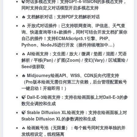
🍃
对话多模态支持：支持GPT-4-VISION的多模态支持，
同时支持自定义对话模型开启多模态支持
🔥 文档解析对话：支持PDF文档解析对话
🔥
开放式对话插件：已支持联网查询、IP信息、天气查
询、快递查询等18+款插件，同时可结合开发文档扩展你
自己的插件！支持ECMAScript5.1引擎、PHP、
Python、NodeJS进行开发（插件持续增加中…）
🔥
AI绘画支持：文生图 / 放大 / 微调 / 垫图 / 混图 / 咒语
解析
/ 平移(Pan)
/ 扩图(Zoom)
/ 变幻(Vary)
/ 区域重绘 /
Seed值获取
🔥 Midjourney绘画API、WSS、CDN反向代理支持
（Pro版本绘画无需任何第三方依赖，后台管理配置账号
一键启动！开箱即用！）
🍃 Dall-E-3绘画支持：支持在绘画面板上对Dall-E-3的参
数完全调控和生成
🍃 Stable Diffusion XL绘画支持：支持在绘画面板上对
Stable Diffusion XL的参数调控和生成
🔥
绘画账号池（无限量）：每个账号同时支持单独的并
发线程设定，线程隔离