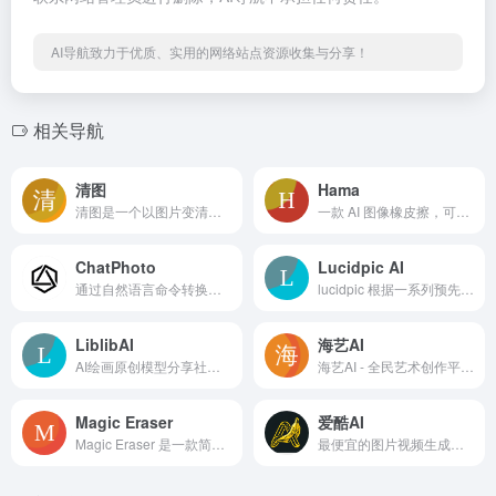
AI导航致力于优质、实用的网络站点资源收集与分享！
相关导航
清图
Hama
清图是一个以图片变清晰为主题的平台。如果你拍摄的照片模糊不清，或者想要将照片放大而不损失画质，那么清图是一个非常好的选择
一款 AI 图像橡皮擦，可让您轻松轻松地从照片或图像中删除不需要的人物、物体、文本等。只需刷过要擦除的照片部分，然后单击“擦除”即可在 5 秒内免费删除不必要的对象。
ChatPhoto
Lucidpic AI
通过自然语言命令转换图像——无需复杂的工具。
lucidpic 根据一系列预先制定的参数，比如人种、姿势、年龄、性别等来生成人像，输入简单描述,为你生成真实的人像。
LiblibAI
海艺AI
AI绘画原创模型分享社区，10万+模型免费下载;原汁原味的webUI、comfyUI，在线AI绘图工具免费使用;还可在线进行模型训练。欢迎每一位创作者加入，共同探索AI绘画
海艺AI - 全民艺术创作平台，仅需用文字描述你得想法，短时间即可生成大量高清、高效、高质量的图片。
Magic Eraser
爱酷AI
Magic Eraser 是一款简单但功能强大的工具，它能利用人工智能去除照片中不需要的物体、人物、文字和瑕疵，从而提供一张没有杂念或瑕疵的干净图像。
最便宜的图片视频生成网站