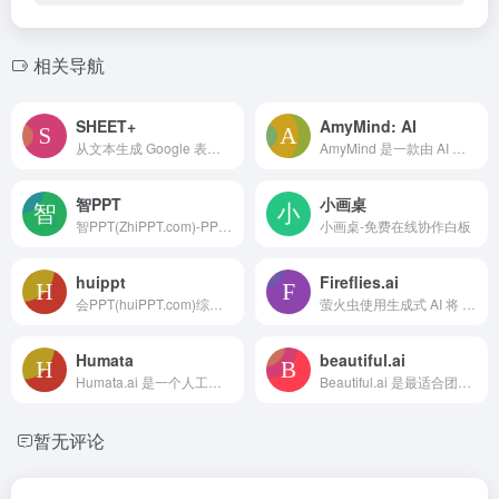
相关导航
SHEET+
AmyMind: AI
从文本生成 Google 表格和 Excel 公式，将公式转换为简单的解释，调试公式等等。
AmyMind 是一款由 AI 驱动的应用程序，提供免费的思维导图和白板服务。我们的思维导图工具快速简便，可帮助您以结构化的方式组织和规划您的想法。白板工具支持创建流程图、UML、类图以及与他人轻松共享。
智PPT
小画桌
智PPT(ZhiPPT.com)-PPT制作ai工具，AIPPT一键生成PPT，Aippt，智能生成PPT，一键生成PPT ，毕业答辩设计PPT制作、方案汇报P
小画桌-免费在线协作白板
huippt
Fireflies.ai
会PPT(huiPPT.com)综合先进AI技术，自动生成并优化PPT大纲及内容。真正做到无需二次修改，内容高质量丰富的产出效果
萤火虫使用生成式 AI 将 ChatGPT 带入会议。为 Zoom、Google Meet、Microsoft Teams、Webex 和其他几个平台生成成绩单和智能摘要。
Humata
beautiful.ai
Humata.ai 是一个人工智能驱动的文献阅读助手，可以帮助用户快速理解和总结文献。它可以提取文献的关键信息，并以简洁易懂的语言生成摘要。此外，Humata.ai 还可以回答用户关于文献的问题，帮助用户深入理解文献的内容。
Beautiful.ai 是最适合团队的 AI 驱动的演示软件。保持品牌形象，提升和自动化演示文稿设计，并在任何地方进行协作。
暂无评论