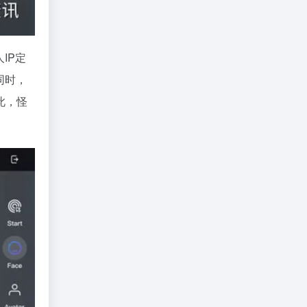
IP定
同时，
此，怪