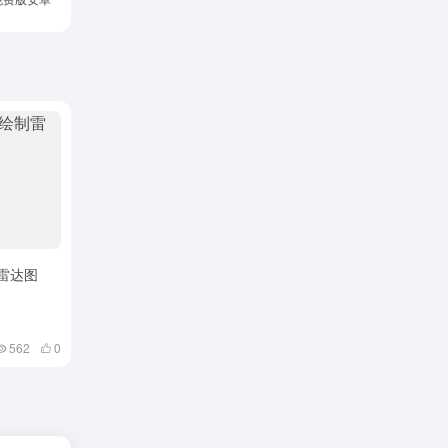
制雷达图
562
0