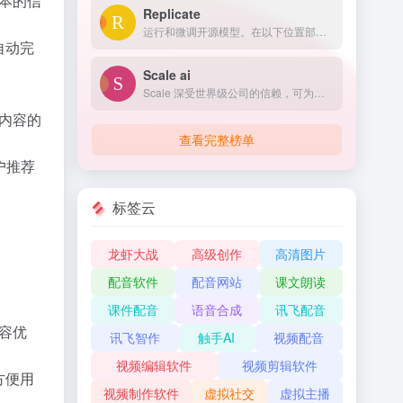
本的信
Replicate
运行和微调开源模型。在以下位置部署自定义模型 规模。所有这些都只需一行代码。
自动完
Scale ai
Scale 深受世界级公司的信赖，可为自动驾驶汽车、地图绘制、AR/VR、机器人等 AI 应用提供高质量的训练数据。
内容的
查看完整榜单
户推荐
标签云
龙虾大战
高级创作
高清图片
配音软件
配音网站
课文朗读
课件配音
语音合成
讯飞配音
容优
讯飞智作
触手AI
视频配音
视频编辑软件
视频剪辑软件
方便用
视频制作软件
虚拟社交
虚拟主播