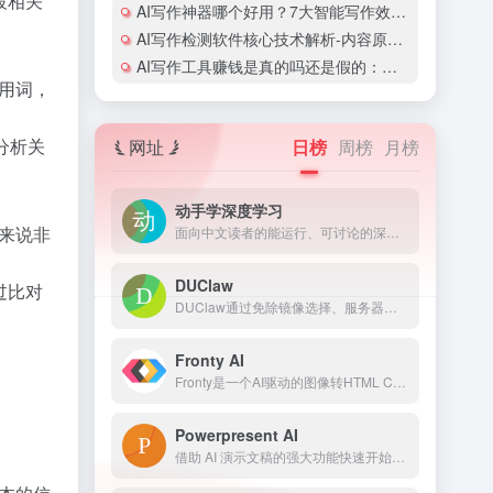
段相关
AI写作神器哪个好用？7大智能写作效率工具深度测评
AI写作检测软件核心技术解析-内容原创性保障方案
AI写作工具赚钱是真的吗还是假的：真相揭秘与变现方法解析
用词，
分析关
网址
日榜
周榜
月榜
动手学深度学习
来说非
面向中文读者的能运行、可讨论的深度学习教科书含 PyTorch、NumPy/MXNet、TensorFlow 和 PaddlePaddle 实现被全球 70 多个国家 500 多所大学用于教学
DUClaw
过比对
DUClaw通过免除镜像选择、服务器部署及API Key配置等繁琐环节，实现AI智能体的“即开即用”
Fronty AI
Fronty是一个AI驱动的图像转HTML CSS代码转换器，可以帮助用户从上传的图像中快速轻松地生成HTML代码。代码干净易于维护，无需编程知识。Fronty还提供了一个无代码编辑器来编辑HTML代码的设计和样式。在线编辑器允许用户更改设计和样式以及管理样式，编辑内容和动态数据。一旦网站准备就绪，用户可以使用Fronty的托管服务启动它。
Powerpresent AI
借助 AI 演示文稿的强大功能快速开始您的演示文稿。让 AI 自动构建专业演示文稿！