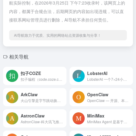
航实际控制，在2026年3月25日 下午7:23收录时，该网页上的
内容，都属于合规合法，后期网页的内容如出现违规，可以直
接联系网站管理员进行删除，AI导航不承担任何责任。
AI导航致力于优质、实用的网络站点资源收集与分享！
相关导航
扣子COZE
LobsterAI
扣子编程（code.coze.cn）是AI赋能的一站式云端Vibe Coding开发平台。通过对话即可快速构建智能体、工作流、网页与移动应用，并依托Vibe Infra基础设施实现开箱即用的云端环境和一键部署服务。无论你是零基础小白还是资深开发者，扣子编程都能帮你实现从想法到产品上线的丝滑体验，告别部署烦恼。
LobsterAI 一个7×24小时帮你干活的全场景个人助理 Agent。
ArkClaw
OpenClaw
火山引擎是字节跳动旗下的云与AI服务平台。在AI时代，聚焦豆包大模型和AI云原生技术，为企业提供从 Agent 开发到部署的一站式服务，助力企业AI转型与创新发展。
OpenClaw — 开源、本地优先的自主 AI 助手，运行在你的电脑或服务器上
AstronClaw
MiniMax
AstronClaw-科大讯飞推出的云端部署OpenClaw，支持一键部署、全天候在线运行。
MiniMax Agent 是基于顶尖多模态大语言模型打造的智能AI伙伴，为你带来全方位的智能体验：精准搜索解答、一目了然的图像识别、沉浸式语音对话、专业创意写作、文档闪速解析，还有独家悬浮球功能让复杂任务变得轻而易举。支持MCP多智能体协作，让AI团队为你高效解决复杂问题。10倍速获取信息，10倍速解决问题，无论你是学生、职场人士、自由工作者还是创作者，Agent都能随叫随到，一触即用。AI写作、搜题、办公、翻译、编程、创作、文档总结，甚至是日常聊天、语言学习、面试准备，Agent都能胜任，成为你的全能智慧助手。