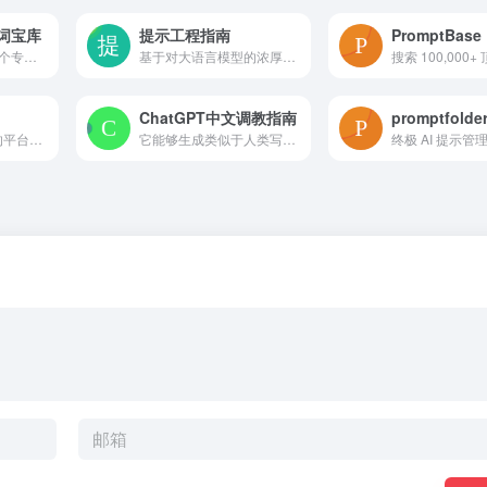
示词宝库
提示工程指南
PromptBase
Prompt123.cn 是一个专注于提供高质量中文 AI 提示词的平台，致力于帮助用户更好地利用 AI 工具，释放人工智能的无限潜能。它汇集了丰富的提示词资源
基于对大语言模型的浓厚兴趣，我们编写了这份全新的提示工程指南，介绍了大语言模型相关的论文研究、学习指南、模型、讲座、参考资料、大语言模型能力以及与其他与提示工程相关的工具。
ChatGPT中文调教指南
探索一个社区驱动的平台，以发现、点赞和分享 ChatGPT 和 Bard 的最佳 AI 提示。关注主题，创建和组织提示，并与专家提示器联系。使用 Snack Prompt 释放 AI 的全部潜力。
它能够生成类似于人类写作的文本。您只需要给出提示或提出问题，它就可以生成你想要的东西。