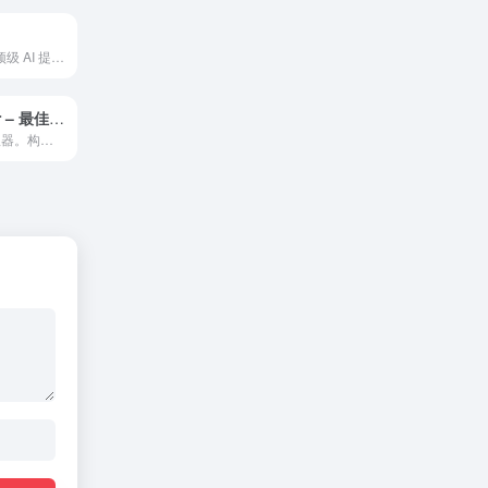
搜索 100,000+ 顶级 AI 提示。产生更好的输出，节省时间和API成本，销售你自己的提示。
promptfolder – 最佳的Midjourney AI提示管理工具
终极 AI 提示管理器。构建、保存和发现用于 ChatGPT、Midjourney 和其他人工智能驱动的工具的创新提示。