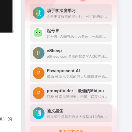
动手学深度学习
面向中文读者的能运行、可讨论的深度学习教科书含 PyTorch、NumPy/MXNet、TensorFlow 和 PaddlePaddle 实现被全球 70 多个国家 500 多所大学用于教学
起号兽
起号兽 - AI短视频运营专家，一站式帮你打造能变现的个人IP。支持IP定位、内容规划、脚本生成、拍摄指导、数据优化，覆盖抖音、快手、小红书、视频号、B站多平台。
eSheep
eSheep.com 是国内知名的AIGC在线画图网站，提供海量模型，并支持在线AI画图。用户会上传自己的AIGC作品到网站上，进行交流。eSheep让AIGC更轻松，让更多人在AIGC中找到快乐
Powerpresent AI
借助 AI 演示文稿的强大功能快速开始您的演示文稿。让 AI 自动构建专业演示文稿！
promptfolder – 最佳的Midjourney AI提示管理工具
终极 AI 提示管理器。构建、保存和发现用于 ChatGPT、Midjourney 和其他人工智能驱动的工具的创新提示。
通义星尘
通义星尘是基于通义大模型设计的角色对话智能体，能够快速创造独有人设、风格的角色，并在多种场景中进行人工智能互动。它广泛应用于角色扮演、智能NPC等领域。
像）的
查看完整榜单