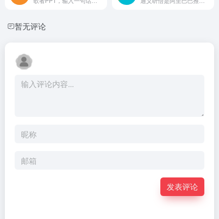
歌者PPT，输入一句话，歌者 AI 自动生成 PPT。一键智能生成，内置海量模板，支持在线编辑美化，轻松做出令人惊艳的 PPT！
通义听悟是阿里巴巴推出的智能A会议转录和总结工具，支持实时双语翻译字幕，一键高亮要点，智能提炼总结，高效记录、整理和共享音视频内容。多种字幕形态随心切换，自动区分发言人，总结关键词、议程、摘要、待办事项和问题。支持一键导出和公开分享。
暂无评论
发表评论