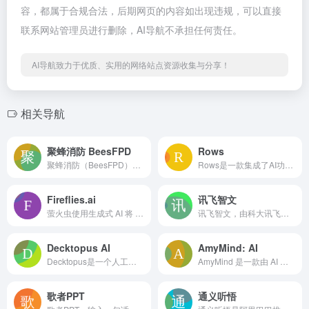
容，都属于合规合法，后期网页的内容如出现违规，可以直接
联系网站管理员进行删除，AI导航不承担任何责任。
AI导航致力于优质、实用的网络站点资源收集与分享！
相关导航
聚蜂消防 BeesFPD
Rows
聚蜂消防（BeesFPD）用智能算法重构消防设计流程，实现喷淋头、排烟风口等组件自动布置与跨专业协同，整体效率可提升 300%+。
Rows是一款集成了AI功能的在线表格处理工具，它可以帮助用户更加高效地处理和分析数据。
Fireflies.ai
讯飞智文
萤火虫使用生成式 AI 将 ChatGPT 带入会议。为 Zoom、Google Meet、Microsoft Teams、Webex 和其他几个平台生成成绩单和智能摘要。
讯飞智文，由科大讯飞推出的一键生成ppt/word产品。根据一句话、长文本、音视频等指令智能生成文档，同时支持在线编辑、美化、排版、导出、一键动效、自动生成演讲稿等功能，让AI全流程服务到底。
Decktopus AI
AmyMind: AI
Decktopus是一个人工智能演示文稿制作工具，可以在几秒钟内创建出色的演示文稿。您只需要输入演示文稿标题，您的演示文稿就准备好了。
AmyMind 是一款由 AI 驱动的应用程序，提供免费的思维导图和白板服务。我们的思维导图工具快速简便，可帮助您以结构化的方式组织和规划您的想法。白板工具支持创建流程图、UML、类图以及与他人轻松共享。
歌者PPT
通义听悟