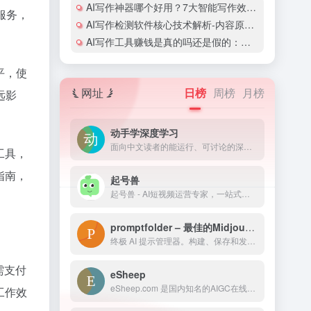
AI写作神器哪个好用？7大智能写作效率工具深度测评
服务，
AI写作检测软件核心技术解析-内容原创性保障方案
AI写作工具赚钱是真的吗还是假的：真相揭秘与变现方法解析
平，使
网址
日榜
周榜
月榜
远影
动手学深度学习
面向中文读者的能运行、可讨论的深度学习教科书含 PyTorch、NumPy/MXNet、TensorFlow 和 PaddlePaddle 实现被全球 70 多个国家 500 多所大学用于教学
工具，
指南，
起号兽
起号兽 - AI短视频运营专家，一站式帮你打造能变现的个人IP。支持IP定位、内容规划、脚本生成、拍摄指导、数据优化，覆盖抖音、快手、小红书、视频号、B站多平台。
promptfolder – 最佳的Midjourney AI提示管理工具
终极 AI 提示管理器。构建、保存和发现用于 ChatGPT、Midjourney 和其他人工智能驱动的工具的创新提示。
需支付
eSheep
eSheep.com 是国内知名的AIGC在线画图网站，提供海量模型，并支持在线AI画图。用户会上传自己的AIGC作品到网站上，进行交流。eSheep让AIGC更轻松，让更多人在AIGC中找到快乐
工作效