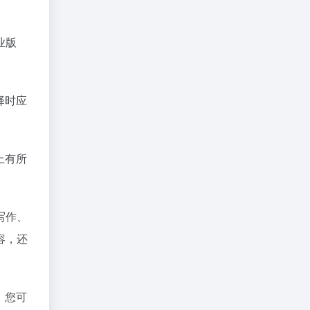
业版
择时应
上有所
写作、
容，还
，您可