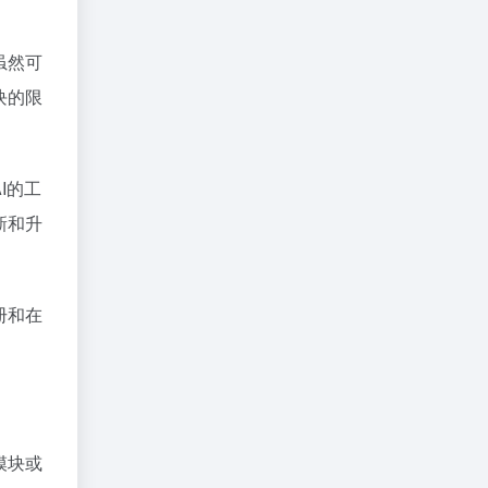
虽然可
块的限
I的工
新和升
册和在
模块或