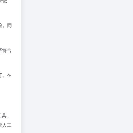
业使
险。同
否符合
可。在
工具，
索人工