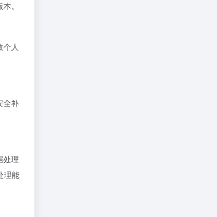
版本。
数个人
安全补
据处理
处理能