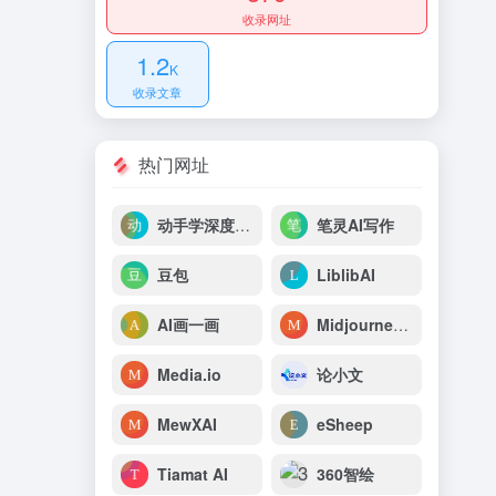
收录网址
1.2
K
收录文章
热门网址
动手学深度学习
笔灵AI写作
豆包
LiblibAI
AI画一画
Midjourney中文站
Media.io
论小文
MewXAI
eSheep
Tiamat AI
360智绘