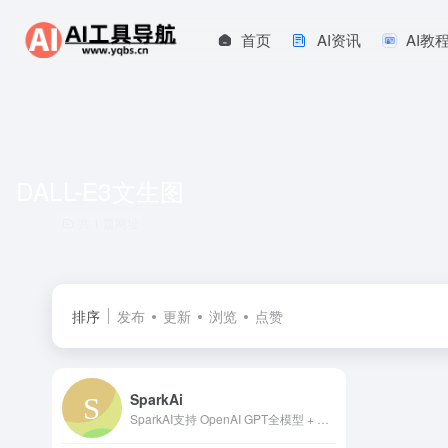
首页
AI资讯
AI教
DALL-E3文生图
共 1 篇网址
排序
发布
更新
浏览
点赞
SparkAi
SparkAI支持 OpenAI GPT全模型 + 国内AI全模型 + 绘画池系统 + OpenAI TTS语音对话功能 + 文档对话总结功能！