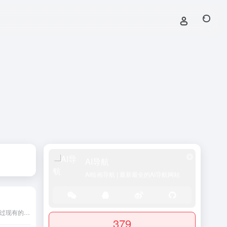
AI导航
AI绘画导航 | 最新最全的AI导航网站
Locofy是一款工具，旨在通过现有的设计工具、技术堆栈和工作流程，将设计转换为移动应用和网页前端代码，以实现更快的产品交付。它支持多种框架，包括React、React Native、HTML-CSS、Next.js和Gatsby等。用户可以创建可重用组件、添加props并使用LocoAI标记图层，以便更快地生成生产就绪代码。此外，Locofy还提供了教程和视频，帮助用户了解如何使用该工具。
379