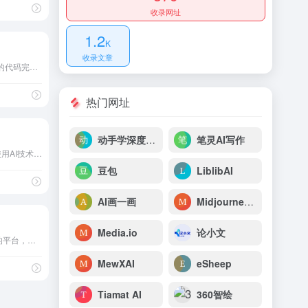
收录网址
1.2
K
收录文章
Tabnine提供令人印象深刻的代码完成功能，有助于提高您的开发效率。它与大多数流行的现代IDE无缝协作。提高您的开发效率。
热门网址
动手学深度学习
笔灵AI写作
AI Code Reviewer是一个使用AI技术进行自动代码审核的网站，可以提高代码质量和效率。网站使用Vercel平台开发、预览和发布，自2023年起，拥有所有权利。
豆包
LiblibAI
AI画一画
Midjourney中文站
Media.io
论小文
Leap AI是一个提供AI功能的平台，可以帮助您将AI集成到应用程序中。通过Leap AI的API和SDK，您可以在几分钟内为您的应用程序生成图像、音乐等内容。Leap AI还提供了内置的AI模型和游乐场，您可以在浏览器中使用这些模型，然后将它们集成到您的应用程序中。
MewXAI
eSheep
Tiamat AI
360智绘