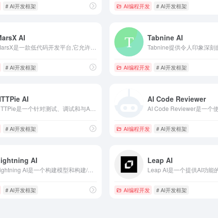
# AI开发框架
AI编程开发
# AI开发框架
arsX AI
Tabnine AI
MarsX是一款低代码开发平台,它允许用户通过 聊天界面使用GPT构建自定义网站或应用程序,无需传统编码。MarsX利用人 工智能技术,可以理解用!
# AI开发框架
AI编程开发
# AI开发框架
TTPie AI
AI Code Reviewer
HTTPie是一个针对测试、调试和与API以及HTTP服务器交互的命令行HTTP客户端，HTTPie AI是HTTPie的新版本，正在开发中，它是一种全新的与API交互的方式，是开源工具，备受社区喜爱。
# AI开发框架
AI编程开发
# AI开发框架
ightning AI
Leap AI
Lightning AI是一个构建模型和构建/发布Lightning Apps（ML工作流模板）的平台，由Pytorch Lightning团队推出——一个快速训练、部署和开发人工智能产品的深度学习框架。
# AI开发框架
AI编程开发
# AI开发框架