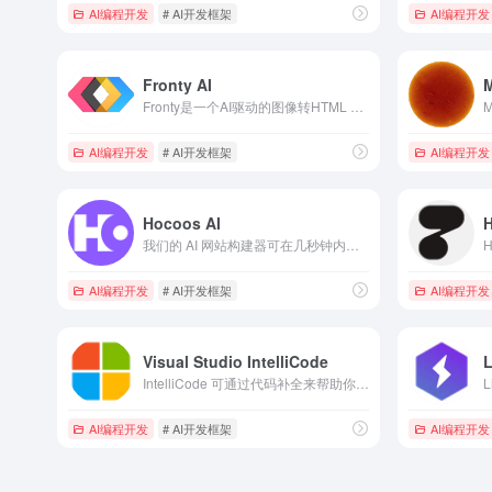
AI编程开发
# AI开发框架
AI编程开发
Fronty AI
M
Fronty是一个AI驱动的图像转HTML CSS代码转换器，可以帮助用户从上传的图像中快速轻松地生成HTML代码。代码干净易于维护，无需编程知识。Fronty还提供了一个无代码编辑器来编辑HTML代码的设计和样式。在线编辑器允许用户更改设计和样式以及管理样式，编辑内容和动态数据。一旦网站准备就绪，用户可以使用Fronty的托管服务启动它。
AI编程开发
# AI开发框架
AI编程开发
Hocoos AI
H
我们的 AI 网站构建器可在几秒钟内创建业务就绪网站，其中包含 AI 生成的内容、引人入胜的设计元素和引人注目的图像。只需回答 8 个快速问题，您的免费网站就可以使用了！
AI编程开发
# AI开发框架
AI编程开发
Visual Studio IntelliCode
L
IntelliCode 可通过代码补全来帮助你提高准确性和一致性，它可用一次性填写整行代码。 AI 会检测代码上下文，包括变量名称、函数和正在编写的代码类型，以提供最佳建议。 更棒: IntelliCode 在计算机上运行，确保专用代码保持私有。
AI编程开发
# AI开发框架
AI编程开发