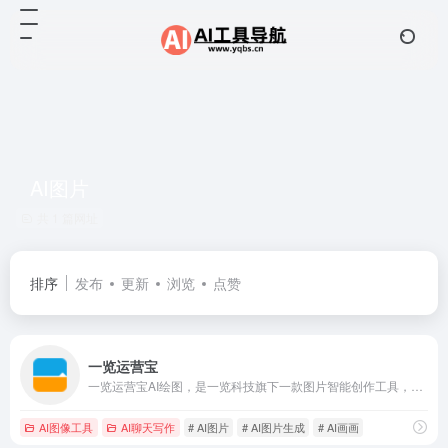
AI图片
共 1 篇网址
排序
发布
更新
浏览
点赞
一览运营宝
一览运营宝AI绘图，是一览科技旗下一款图片智能创作工具，AI绘图辅助内容从业者实现“一句话描述快速创作高质量图片”的愿景，旨在帮助图片内容创作者从一个简单的描述开始，生成不同风格不同类型的图片，并生成超高分辨率的图片。AI绘图系统采用人工智能技术，智能提供句子补充，以便能使句子的”咒语“更完整，快速生成丰富多彩的图片，可以帮助用户节省大量的时间和精力，同时还可以保证图片的高质量和创意性。
AI图像工具
AI聊天写作
# AI图片
# AI图片生成
# AI画画