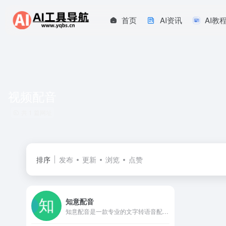
首页
AI资讯
AI教
视频配音
共 1 篇网址
排序
发布
更新
浏览
点赞
知意配音
知意配音是一款专业的文字转语音配音平台软件，通过文字转语音技术来实现语音合成配音，使用知意配音软件可以实现视频配音、广告配音、促销叫卖、网络配音等各种场景的配音需求，知意配音致力于成为一流的AI自动配音平台，在线制作配音就上知意配音官网。