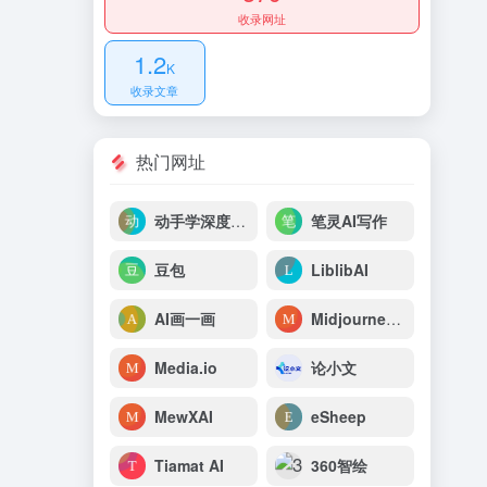
收录网址
1.2
K
收录文章
热门网址
动手学深度学习
笔灵AI写作
豆包
LiblibAI
AI画一画
Midjourney中文站
Media.io
论小文
MewXAI
eSheep
Tiamat AI
360智绘