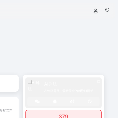
AI导航
AI绘画导航 | 最新最全的AI导航网站
讯飞智作是科大讯飞旗下明星配音产品品牌,提供合成配音,真人配音、广告宣传片、短视频配音、AI虚拟主播等一站式配音服务。
379