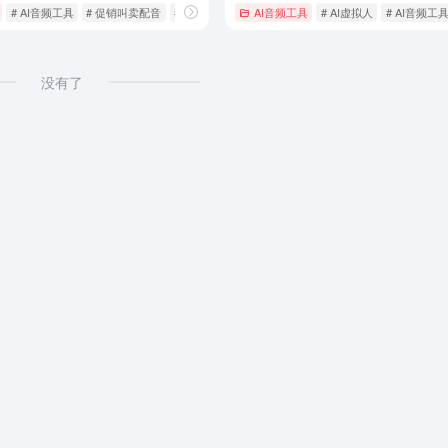
# AI音频工具
# 促销叫卖配音
# 广告配音
AI音频工具
# AI虚拟人
# AI音频工
没有了